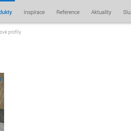
dukty
Inspirace
Reference
Aktuality
Slu
vé profily