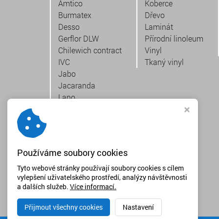
Amtico
Koberce
Burmatex
Dřevo
Desso
Laminát
Gerflor DLW
Přírodní linoleum
Chilewich contract
Vinyl
IVC
Tkaný vinyl
Jabo
Jacaranda
Lano
Pergo
Project floors
Quick-Step
Tarkett
Používáme soubory cookies
Therdex
Tilo
Tyto webové stránky používají soubory cookies s cílem
vylepšení uživatelského prostředí, analýzy návštěvnosti
Vebe
a dalších služeb.
Více informací.
Speciální nabídka
Přijmout všechny cookies
Nastavení