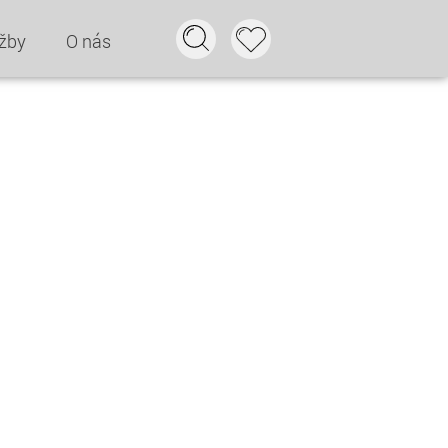
žby
O nás