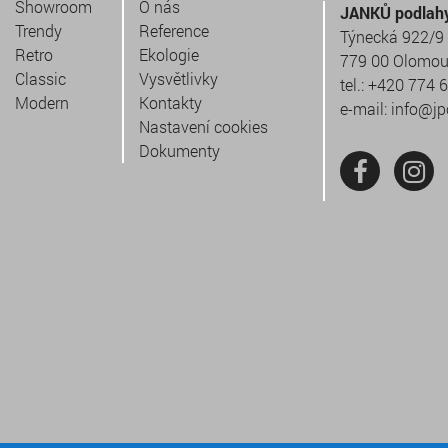
Showroom
O nás
JANKŮ podlahy 
Trendy
Reference
Týnecká 922/9
Retro
Ekologie
779 00 Olomo
Classic
Vysvětlivky
tel.:
+420 774 
Modern
Kontakty
e-mail:
info@jp
Nastavení cookies
Dokumenty