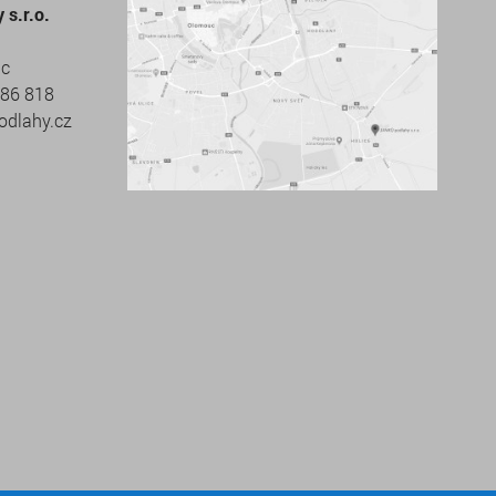
s.r.o.
uc
686 818
odlahy.cz