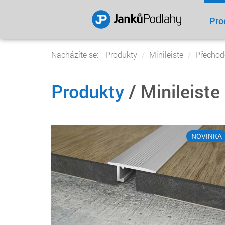
Pro
Nacházíte se:
Produkty
Minileiste
Přechodo
Produkty
/ Minileiste
NOVINKA