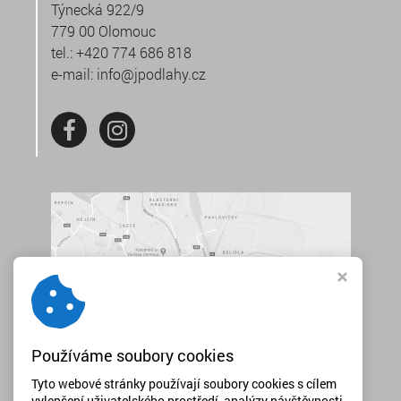
Týnecká 922/9
779 00 Olomouc
tel.:
+420 774 686 818
e-mail:
info@jpodlahy.cz
Používáme soubory cookies
Tyto webové stránky používají soubory cookies s cílem
vylepšení uživatelského prostředí, analýzy návštěvnosti