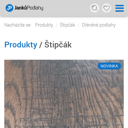
Nacházíte se:
Produkty
Štipčák
Dřevěné podlahy
Produkty
/ Štipčák
NOVINKA