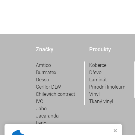
Značky
Produkty
Amtico
Koberce
Burmatex
Dřevo
Desso
Laminát
Gerflor DLW
Přírodní linoleum
Chilewich contract
Vinyl
IVC
Tkaný vinyl
Jabo
Jacaranda
Lano
Pergo