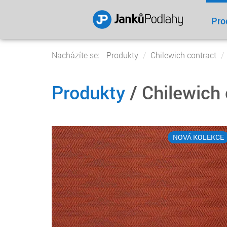
Pro
Nacházíte se:
Produkty
Chilewich contract
Produkty
/ Chilewich 
NOVÁ KOLEKCE