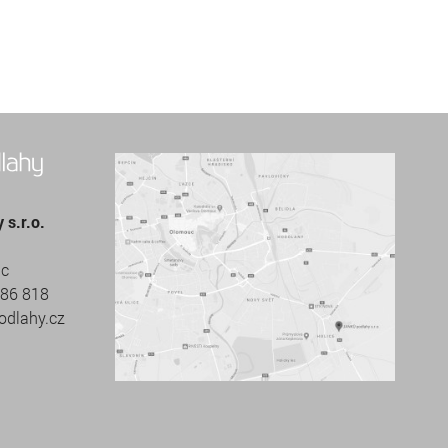
s.r.o.
uc
686 818
odlahy.cz