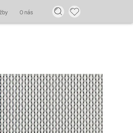
žby
O nás