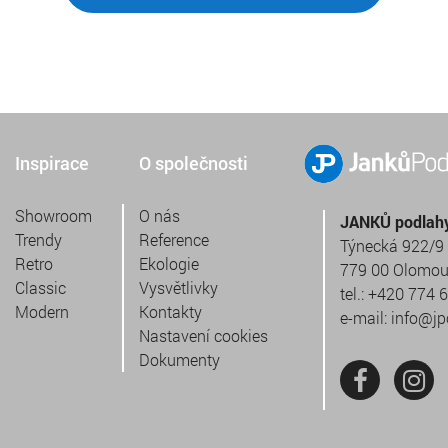
Inspirace
O společnosti
Showroom
O nás
JANKŮ podlahy 
Trendy
Reference
Týnecká 922/9
Retro
Ekologie
779 00 Olomo
Classic
Vysvětlivky
tel.:
+420 774 
Modern
Kontakty
e-mail:
info@jp
Nastavení cookies
Dokumenty