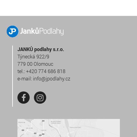
JANKŮ podlahy s.r.o.
Týnecká 922/9
779 00 Olomouc
tel.:
+420 774 686 818
e-mail:
info@jpodlahy.cz