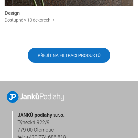
Design
Dostupné v 10 dekorech
PŘEJÍT NA FILTRACI PRODUKTŮ
JANKŮ podlahy s.r.o.
Týnecká 922/9
779 00 Olomouc
tel.:
+420 774 686 818