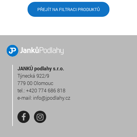
PŘEJÍT NA FILTRACI PRODUKTŮ
JANKŮ podlahy s.r.o.
Týnecká 922/9
779 00 Olomouc
tel.:
+420 774 686 818
e-mail:
info@jpodlahy.cz