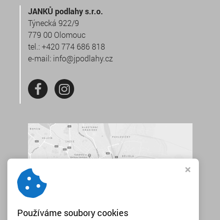
JANKŮ podlahy s.r.o.
Týnecká 922/9
779 00 Olomouc
tel.:
+420 774 686 818
e-mail:
info@jpodlahy.cz
Používáme soubory cookies