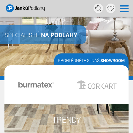
SPECIALISTÉ
NA PODLAHY
PROHLÉDNĚTE SI NÁŠ
SHOWROOM
TRENDY