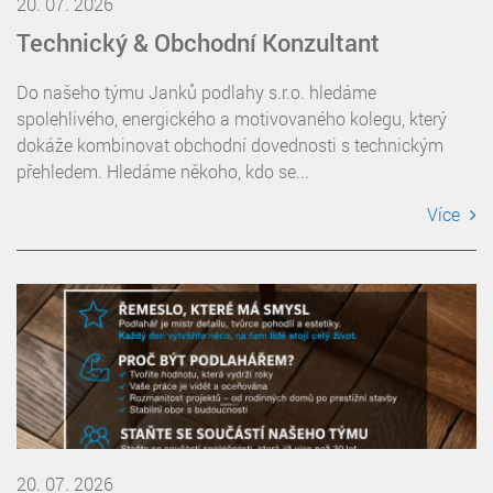
20. 07. 2026
Technický & Obchodní Konzultant
Do našeho týmu Janků podlahy s.r.o. hledáme
spolehlivého, energického a motivovaného kolegu, který
dokáže kombinovat obchodní dovednosti s technickým
přehledem. Hledáme někoho, kdo se...
Více
20. 07. 2026