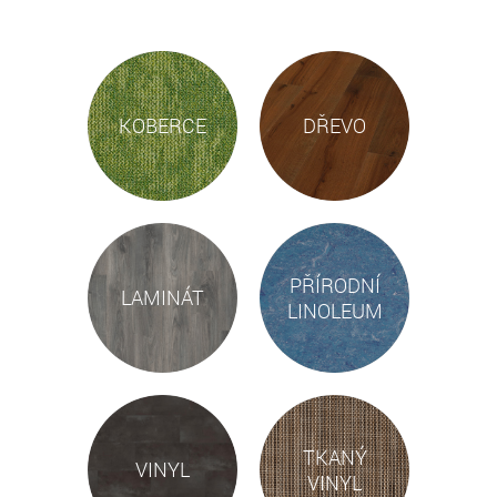
KOBERCE
DŘEVO
PŘÍRODNÍ
LAMINÁT
LINOLEUM
TKANÝ
VINYL
VINYL