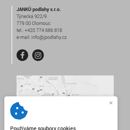
JANKŮ podlahy s.r.o.
Týnecká 922/9
779 00 Olomouc
tel.:
+420 774 686 818
e-mail:
info@jpodlahy.cz
Používáme soubory cookies