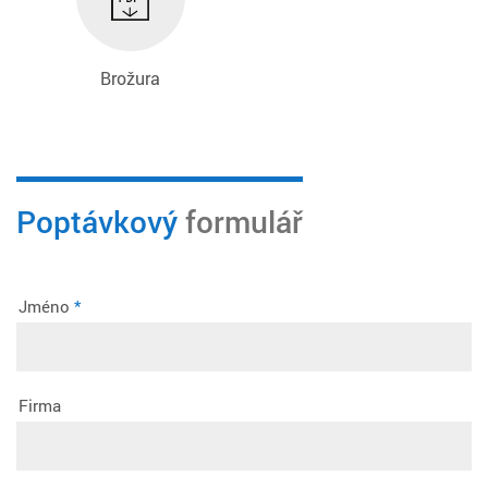
Brožura
DK COOL GREY 0968
GREEN 0054
Poptávkový
formulář
Jméno
*
Firma
GREEN 0729
GREY 0097