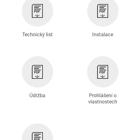
Technický list
Instalace
DARK PURPLE 0510
DARK SAND 0427
Údržba
Prohlášení o
vlastnostech
DARK WARM GREY 0062
DARK WARM GREY 0708