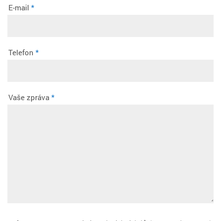
E-mail
*
Telefon
*
Vaše zpráva
*
GREY 0965
LIGHT AQUA 0050