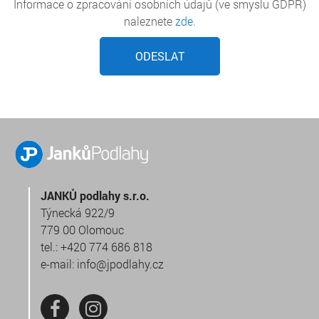
Informace o zpracování osobních údajů (ve smyslu GDPR)
naleznete
zde
.
LIGHT BEIGE 0972
LIGHT BLUE 0048
ODESLAT
JANKŮ podlahy s.r.o.
LIGHT BLUE 0978
LIGHT BRICK 0059
Týnecká 922/9
779 00 Olomouc
tel.:
+420 774 686 818
e-mail:
info@jpodlahy.cz