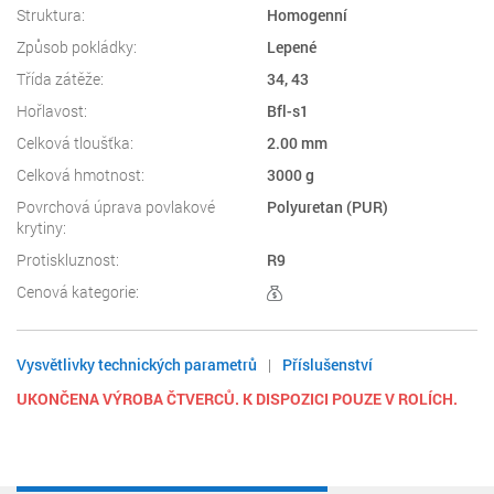
Struktura:
Homogenní
Způsob pokládky:
Lepené
Třída zátěže:
34, 43
Hořlavost:
Bfl-s1
Celková tloušťka:
2.00 mm
Celková hmotnost:
3000 g
Povrchová úprava povlakové
Polyuretan (PUR)
krytiny:
Protiskluznost:
R9
Cenová kategorie:
Vysvětlivky technických parametrů
|
Příslušenství
UKONČENA VÝROBA ČTVERCŮ. K DISPOZICI POUZE V ROLÍCH.