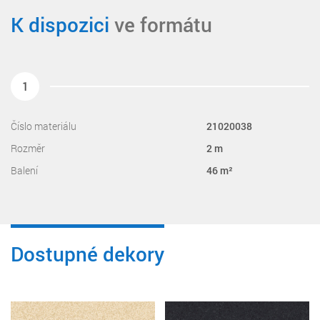
K dispozici
ve formátu
1
Číslo materiálu
21020038
Rozměr
2 m
Balení
46 m²
Dostupné dekory