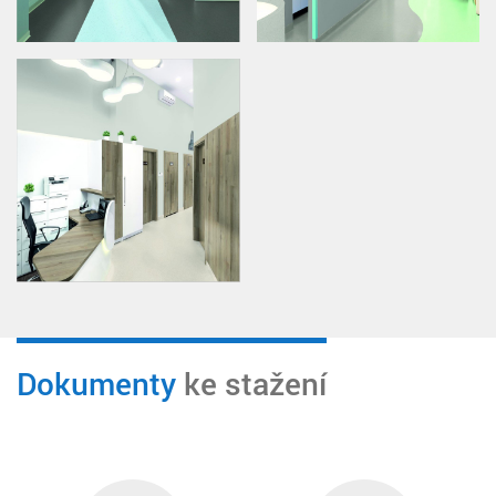
DARK AQUA 0736
DARK BLUE 0734
DARK CLAY GREY 0720
DARK COOL GREY 0012
Dokumenty
ke stažení