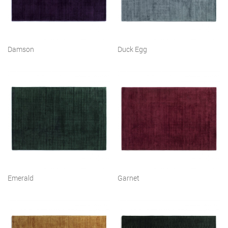
Damson
Duck Egg
Emerald
Garnet