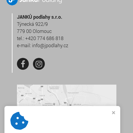
JANKŮ podlahy s.r.o.
Týnecká 922/9
779 00 Olomouc
tel.:
+420 774 686 818
e-mail:
info@jpodlahy.cz