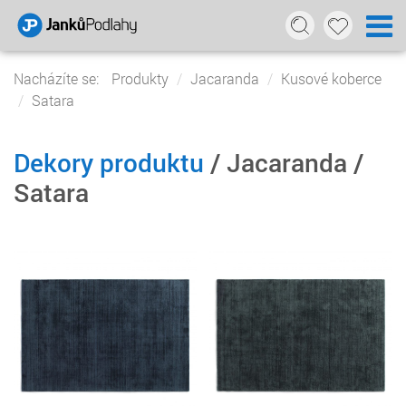
Nacházíte se:
Produkty
Jacaranda
Kusové koberce
Satara
Dekory produktu
/ Jacaranda /
Satara