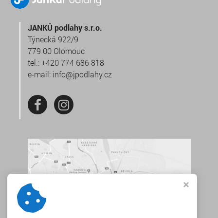
JANKŮ podlahy s.r.o.
Týnecká 922/9
779 00 Olomouc
tel.:
+420 774 686 818
e-mail:
info@jpodlahy.cz