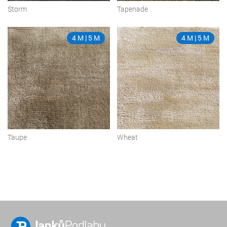
Storm
Tapenade
4 M | 5 M
4 M | 5 M
Taupe
Wheat