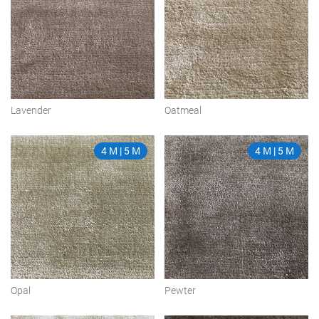
Lavender
Oatmeal
4 M | 5 M
4 M | 5 M
Opal
Pewter