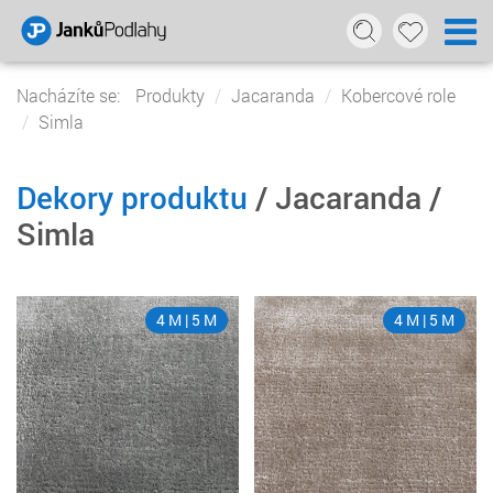
Nacházíte se:
Produkty
Jacaranda
Kobercové role
Simla
Dekory produktu
/ Jacaranda /
Simla
4 M | 5 M
4 M | 5 M