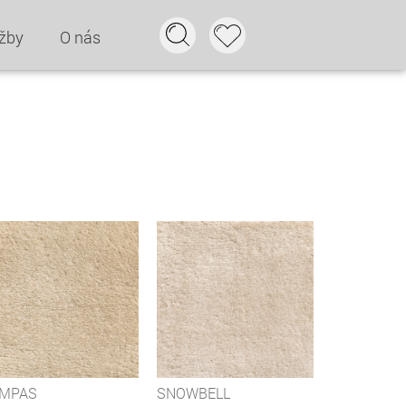
žby
O nás
MPAS
SNOWBELL