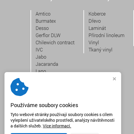
Amtico
Koberce
Burmatex
Dřevo
Desso
Laminát
Gerflor DLW
Přírodní linoleum
Chilewich contract
Vinyl
IVC
Tkaný vinyl
Jabo
Jacaranda
Lano
Pergo
Project floors
Quick-Step
Tarkett
Používáme soubory cookies
Therdex
Tilo
Tyto webové stránky používají soubory cookies s cílem
vylepšení uživatelského prostředí, analýzy návštěvnosti
Vebe
a dalších služeb.
Více informací.
Speciální nabídka