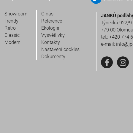
Showroom
O nás
JANKŮ podlahy 
Trendy
Reference
Týnecká 922/9
Retro
Ekologie
779 00 Olomo
Classic
Vysvětlivky
tel.:
+420 774 
Modern
Kontakty
e-mail:
info@jp
Nastavení cookies
Dokumenty