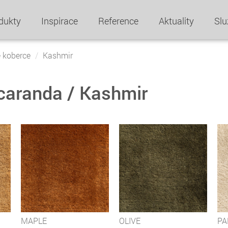
dukty
Inspirace
Reference
Aktuality
Slu
 koberce
Kashmir
caranda / Kashmir
MAPLE
OLIVE
PA