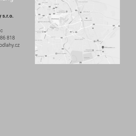
s.r.o.
uc
686 818
odlahy.cz