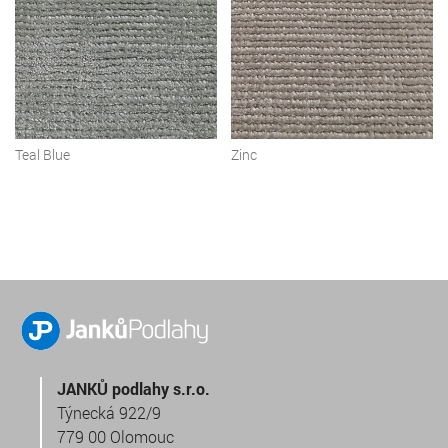
Teal Blue
Zinc
JANKŮ podlahy s.r.o.
Týnecká 922/9
779 00 Olomouc