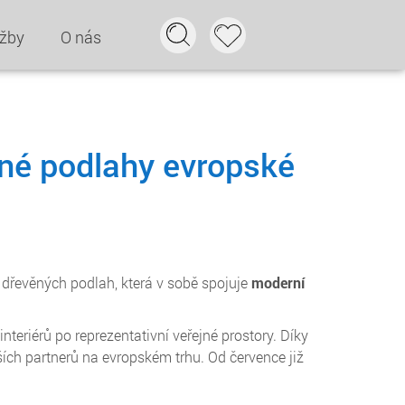
užby
O nás
ěné podlahy evropské
 dřevěných podlah, která v sobě spojuje
moderní
eriérů po reprezentativní veřejné prostory. Díky
ších partnerů na evropském trhu. Od července již