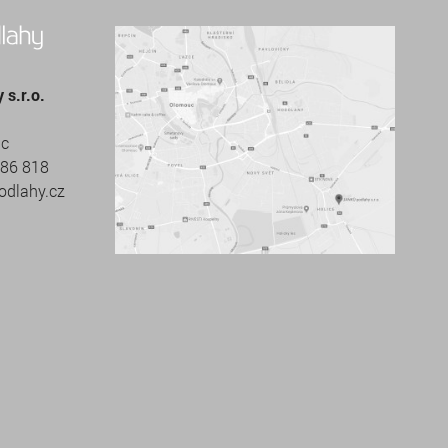
s.r.o.
uc
686 818
odlahy.cz