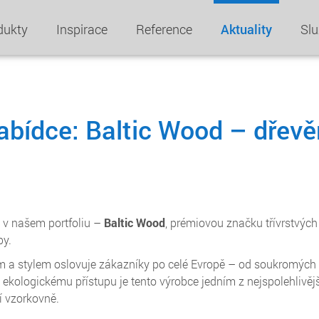
dukty
Inspirace
Reference
Aktuality
Sl
nabídce: Baltic Wood – dřev
v našem portfoliu –
Baltic Wood
, prémiovou značku třívrstvých
by.
 a stylem oslovuje zákazníky po celé Evropě – od soukromých int
a ekologickému přístupu je tento výrobce jedním z nejspolehlivěj
í vzorkovně.