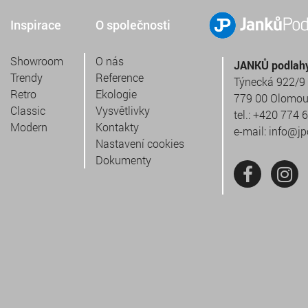
Inspirace
O společnosti
Showroom
O nás
JANKŮ podlahy 
Trendy
Reference
Týnecká 922/9
Retro
Ekologie
779 00 Olomo
Classic
Vysvětlivky
tel.:
+420 774 
Modern
Kontakty
e-mail:
info@jp
Nastavení cookies
Dokumenty